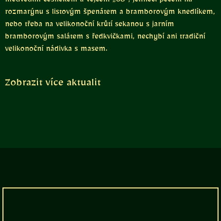
medvědím česnekem a vejcem „68“, jehněčí pečeni na
rozmarýnu s listovým špenátem a bramborovým knedlíkem,
nebo třeba na velikonoční krůtí sekanou s jarním
bramborovým salátem s ředkvičkami, nechybí ani tradiční
velikonoční nádivka s masem.
Zobrazit více aktualit