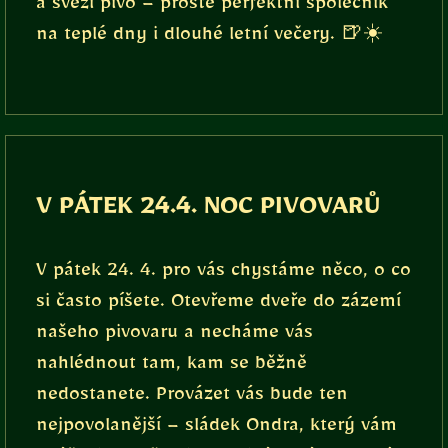
a svěží pivo – prostě perfektní společník
na teplé dny i dlouhé letní večery. 🍺☀️
V PÁTEK 24.4. NOC PIVOVARŮ
V pátek 24. 4. pro vás chystáme něco, o co
si často píšete. Otevřeme dveře do zázemí
našeho pivovaru a necháme vás
nahlédnout tam, kam se běžně
nedostanete. Provázet vás bude ten
nejpovolanější – sládek Ondra, který vám