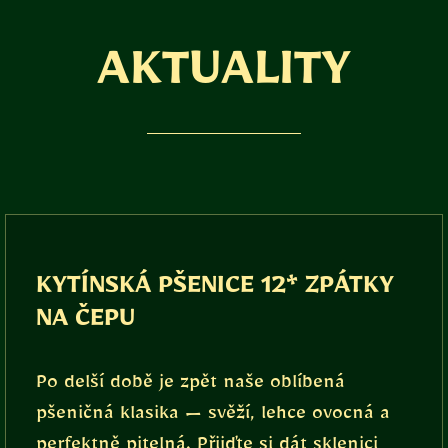
AKTUALITY
KYTÍNSKÁ PŠENICE 12* ZPÁTKY
NA ČEPU
Po delší době je zpět naše oblíbená
pšeničná klasika — svěží, lehce ovocná a
perfektně pitelná. Přijďte si dát sklenici