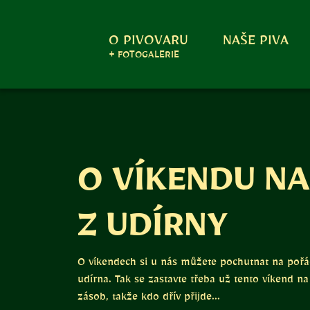
O PIVOVARU
NAŠE PIVA
+ FOTOGALERIE
O VÍKENDU N
Z UDÍRNY
O víkendech si u nás můžete pochutnat na pořád
udírna. Tak se zastavte třeba už tento víkend n
zásob, takže kdo dřív přijde...