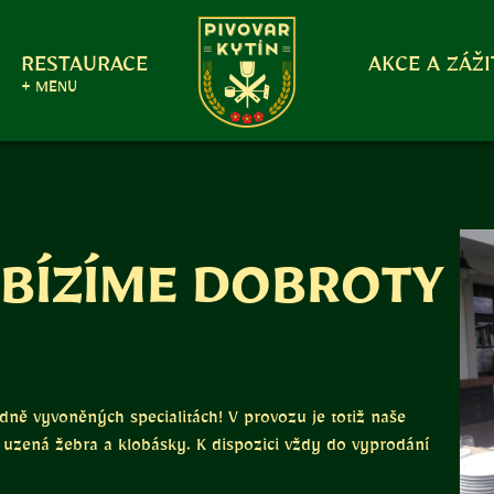
RESTAURACE
AKCE A ZÁŽI
+ MENU
ABÍZÍME DOBROTY
ně vyvoněných specialitách! V provozu je totiž naše
a uzená žebra a klobásky. K dispozici vždy do vyprodání